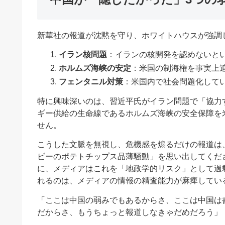
新華社の報道が沈黙を守り、ホワイトハウスが強調
イラン核問題
：イランの核開発を認めないと
ホルムズ海峡の安定
：米国の制海権を事実上
フェンタニル対策
：米国内で社会問題化して
特に興味深いのは、習近平氏がイラン問題で「協力
ギー供給の生命線であるホルムズ海峡の安全保障を
せん。
こうした文脈を無視し、危機感を煽るだけの報道は
ビーのポテトチップス品薄騒動」を思い出してくだ
に、メディアはこれを「地政学的リスク」として過
れるのは、メディアの情報の精査能力が麻痺してい
「ここは中国の弱みでもあるからさ、ここは中国は
だからさ、もうちょっと報道しなきゃだめだろう」