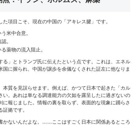
した項目こそ、現在の中国の「アキレス腱」です。
いう米中合意。
追認。
いる薬物の流入阻止。
する」とトランプ氏に伝えたという点です。これは、エネル
米国に握られ、中国が譲歩を余儀なくされた証左に他なりま
、本質を見誤らせます。例えば、かつて日本で起きた「カル
さい。あれは単なる調達能力の欠如を露呈したに過ぎないの
剰に報じました。情報の裏を取らず、表面的な現象に踊らさ
る証拠です。
書かないんだよな。……ここはすごく日本に関係あるところ