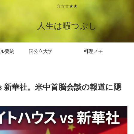
☆☆☆★★
人生は暇つぶし
ル要約
国公立大学
料理メモ
s 新華社。米中首脳会談の報道に隠