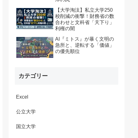
【大学淘汰】私立大学250
校削減の衝撃！財務省の数
合わせと文科省「天下り」
利権の闇
AI『ミトス』が暴く文明の
急所と、逆転する「価値」
の優先順位
カテゴリー
Excel
公立大学
国立大学