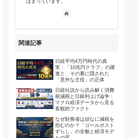
はまっています。
関連記事
日経平均4万円時代の真
実：「10兆円クラブ」の躍
進と、その裏に隠された
「意外な主役」の正体
日経社説から読み解く消費
税減税と日銀利上げ論争：
マクロ経済データから見る
客観的ファクト
なぜ財務省は頑なに減税を
拒むのか？「ゴールポスト
ずらし」の全貌と経済モデ
ルの罠