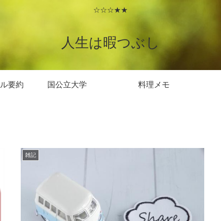
☆☆☆★★
人生は暇つぶし
ル要約
国公立大学
料理メモ
雑記