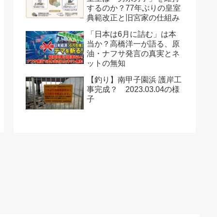
するのか？77年ぶりの皇室
典範改正と旧宮家の仕組み
「日本は6月に詰む」は本
当か？高橋洋一が語る、原
油・ナフサ発言の真実とネ
ットの無知
【釣り】南甲子園浜 護岸工
事完成？ 2023.03.04の様
子