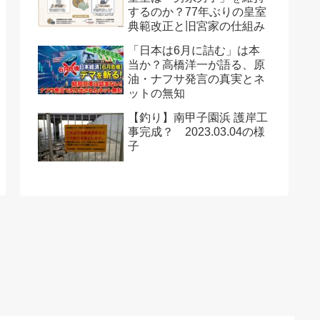
するのか？77年ぶりの皇室
典範改正と旧宮家の仕組み
「日本は6月に詰む」は本
当か？高橋洋一が語る、原
油・ナフサ発言の真実とネ
ットの無知
【釣り】南甲子園浜 護岸工
事完成？ 2023.03.04の様
子