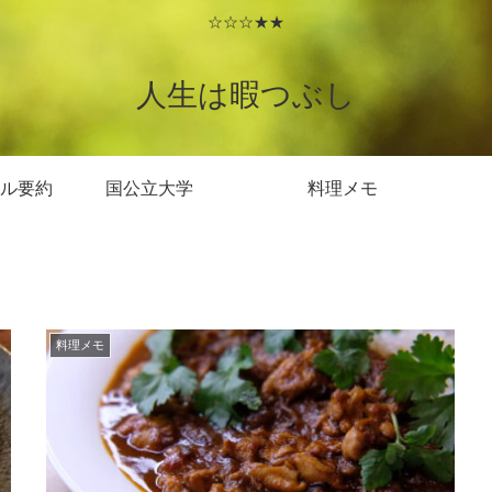
☆☆☆★★
人生は暇つぶし
ル要約
国公立大学
料理メモ
料理メモ