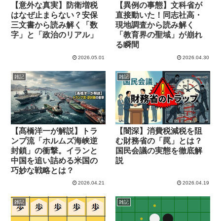
【意外な真実】防衛増税
【異例の事態】文科省が
はなぜ止まらない？安保
直接動いた！同志社高・
三文書から読み解く「数
現地調査から読み解く
字」と「政治のリアル」
「教育界の聖域」が崩れ
る瞬間
2026.05.01
2026.04.30
雑記
雑記
【髙橋洋一が解説】トラ
【闇深】消費税減税を阻
ンプ流「ホルムズ海峡逆
む財務省の「罠」とは？
封鎖」の衝撃。イランと
国民会議の実態を徹底解
中国を追い詰める米国の
説
巧妙な戦略とは？
2026.04.21
2026.04.19
雑記
雑記