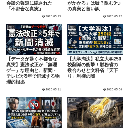
会談の報道に隠された
がかかる」は嘘？阻む3つ
「不都合な真実」
の真実と言い訳
2026.05.15
2026.05.12
雑記
雑記
【データが暴く不都合な
【大学淘汰】私立大学250
真実】憲法改正が「無理
校削減の衝撃！財務省の
ゲー」な理由と、新聞・
数合わせと文科省「天下
テレビが5年で消滅する物
り」利権の闇
理的根拠
2026.05.11
2026.05.09
雑記
雑記