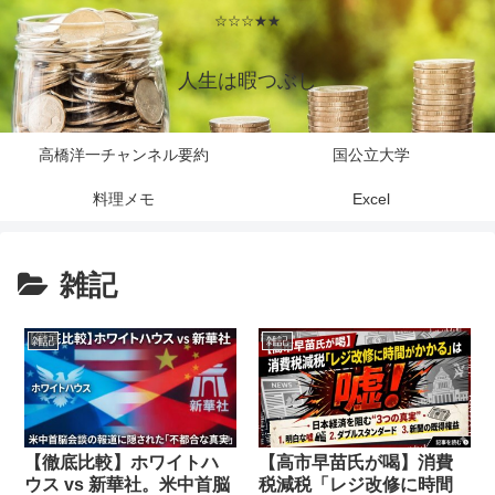
☆☆☆★★
人生は暇つぶし
高橋洋一チャンネル要約
国公立大学
料理メモ
Excel
雑記
雑記
雑記
【徹底比較】ホワイトハ
【高市早苗氏が喝】消費
ウス vs 新華社。米中首脳
税減税「レジ改修に時間