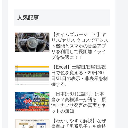
人気記事
【タイムズカーシェア】ヤ
リス/ヤリス クロスでアシス
ト機能とスマホの音楽アプ
リを利用して長距離ドライ
ブを快適に！！
【Excel】土曜日/日曜日/祝
日で色を変える・29日/30
日/31日の表示・非表示を制
御する。
「日本は6月に詰む」は本
当か？高橋洋一が語る、原
油・ナフサ発言の真実とネ
ットの無知
【わかりやすく解説】なぜ
皇室は「男系男子」を維持