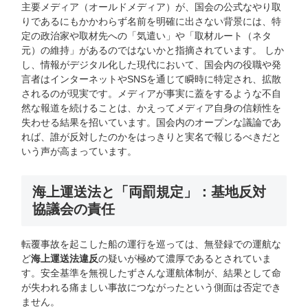
主要メディア（オールドメディア）が、国会の公式なやり取
りであるにもかかわらず名前を明確に出さない背景には、特
定の政治家や取材先への「気遣い」や「取材ルート（ネタ
元）の維持」があるのではないかと指摘されています。 しか
し、情報がデジタル化した現代において、国会内の役職や発
言者はインターネットやSNSを通じて瞬時に特定され、拡散
されるのが現実です。メディアが事実に蓋をするような不自
然な報道を続けることは、かえってメディア自身の信頼性を
失わせる結果を招いています。国会内のオープンな議論であ
れば、誰が反対したのかをはっきりと実名で報じるべきだと
いう声が高まっています。
海上運送法と「両罰規定」：基地反対
協議会の責任
転覆事故を起こした船の運行を巡っては、無登録での運航な
ど
海上運送法違反
の疑いが極めて濃厚であるとされていま
す。安全基準を無視したずさんな運航体制が、結果として命
が失われる痛ましい事故につながったという側面は否定でき
ません。