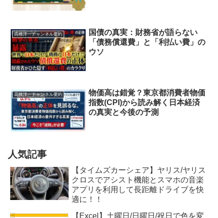
国債の真実：財務省が語らない
高橋洋一チャンネル要約
「債務償還費」と「利払い費」の
ウソ
物価高は錯覚？東京都消費者物価
高橋洋一チャンネル要約
指数(CPI)から読み解く日本経済
の真実と今後の予測
人気記事
【タイムズカーシェア】ヤリス/ヤリス
クロスでアシスト機能とスマホの音楽
アプリを利用して長距離ドライブを快
適に！！
【Excel】土曜日/日曜日/祝日で色を変