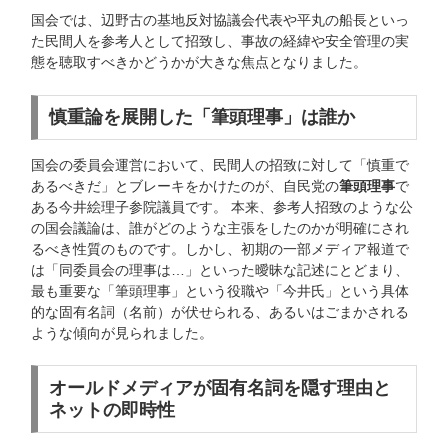
国会では、辺野古の基地反対協議会代表や平丸の船長といっ
た民間人を参考人として招致し、事故の経緯や安全管理の実
態を聴取すべきかどうかが大きな焦点となりました。
慎重論を展開した「筆頭理事」は誰か
国会の委員会運営において、民間人の招致に対して「慎重で
あるべきだ」とブレーキをかけたのが、自民党の
筆頭理事
で
ある今井絵理子参院議員です。 本来、参考人招致のような公
の国会議論は、誰がどのような主張をしたのかが明確にされ
るべき性質のものです。しかし、初期の一部メディア報道で
は「同委員会の理事は…」といった曖昧な記述にとどまり、
最も重要な「筆頭理事」という役職や「今井氏」という具体
的な固有名詞（名前）が伏せられる、あるいはごまかされる
ような傾向が見られました。
オールドメディアが固有名詞を隠す理由と
ネットの即時性