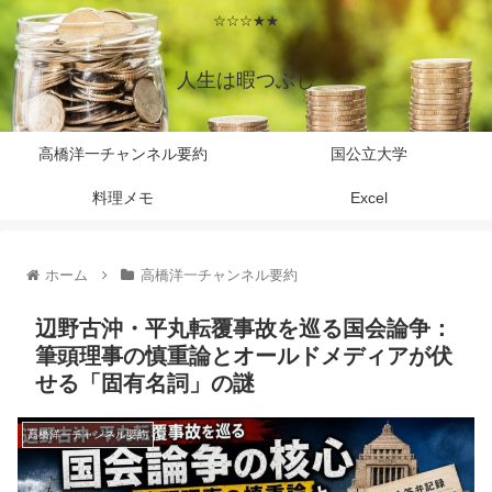
☆☆☆★★
人生は暇つぶし
高橋洋一チャンネル要約
国公立大学
料理メモ
Excel
ホーム
高橋洋一チャンネル要約
辺野古沖・平丸転覆事故を巡る国会論争：
筆頭理事の慎重論とオールドメディアが伏
せる「固有名詞」の謎
高橋洋一チャンネル要約