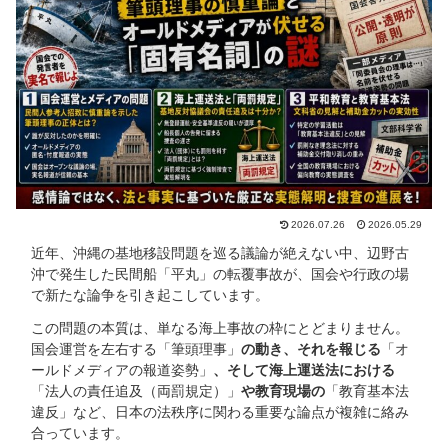
2026.07.26
2026.05.29
近年、沖縄の基地移設問題を巡る議論が絶えない中、辺野古
沖で発生した民間船「平丸」の転覆事故が、国会や行政の場
で新たな論争を引き起こしています。
この問題の本質は、単なる海上事故の枠にとどまりません。
国会運営を左右する「筆頭理事」
の動き、それを報じる
「オ
ールドメディアの報道姿勢」
、そして海上運送法における
「法人の責任追及（両罰規定）」
や教育現場の
「教育基本法
違反」など、日本の法秩序に関わる重要な論点が複雑に絡み
合っています。