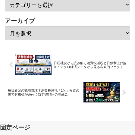
アーカイブ
日経社説から読み解く消費税減税と日銀利上げ論
争：マクロ経済データから見る客観的ファクト
毎日新聞の観測気球？消費税減税「1％」報道の
裏で財務省が必死に隠す50兆円の埋蔵金
固定ページ