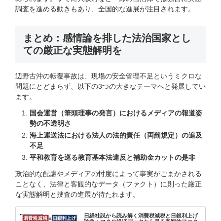
調査を進める動きもあり、全国的な進展が注目されます。
まとめ：感情論を排した法治国家とし
ての厳正な実態解明を
辺野古沖の転覆事故は、現場の安全管理不足というミクロな
問題にとどまらず、以下の3つの大きなテーマへと発展してい
ます。
国会運営（筆頭理事の発言）におけるメディアの報道姿
勢の不透明さ
海上運送法における法人の法的責任（両罰規定）の追及
不足
平和教育を巡る教育基本法違反と補助金カットの是非
政治的な配慮やメディアの忖度によって事実がごまかされる
ことなく、法律と客観的なデータ（ファクト）に則った厳正
な実態解明と捜査の進展が待たれます。
日経社説から読み解く消費税減税と日銀利上げ