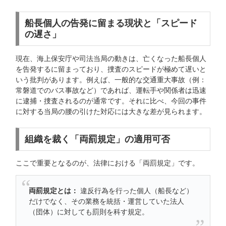
船長個人の告発に留まる現状と「スピード
の遅さ」
現在、海上保安庁や司法当局の動きは、亡くなった船長個人
を告発するに留まっており、捜査のスピードが極めて遅いと
いう批判があります。例えば、一般的な交通重大事故（例：
常磐道でのバス事故など）であれば、運転手や関係者は迅速
に逮捕・捜査されるのが通常です。それに比べ、今回の事件
に対する当局の腰の引けた対応には大きな差が見られます。
組織を裁く「両罰規定」の適用可否
ここで重要となるのが、法律における「両罰規定」です。
両罰規定とは：
違反行為を行った個人（船長など）
だけでなく、その業務を統括・運営していた法人
（団体）に対しても罰則を科す規定。