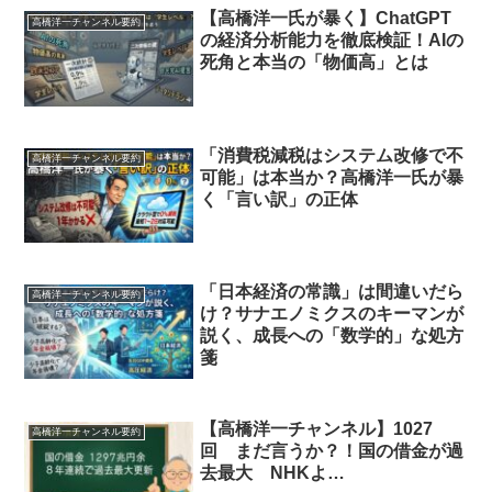
【高橋洋一氏が暴く】ChatGPT
高橋洋一チャンネル要約
の経済分析能力を徹底検証！AIの
死角と本当の「物価高」とは
「消費税減税はシステム改修で不
高橋洋一チャンネル要約
可能」は本当か？高橋洋一氏が暴
く「言い訳」の正体
「日本経済の常識」は間違いだら
高橋洋一チャンネル要約
け？サナエノミクスのキーマンが
説く、成長への「数学的」な処方
箋
【高橋洋一チャンネル】1027
高橋洋一チャンネル要約
回 まだ言うか？！国の借金が過
去最大 NHKよ…