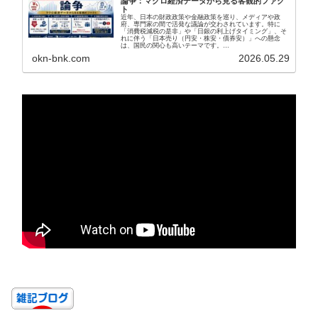
論争：マクロ経済データから見る客観的ファク
ト
近年、日本の財政政策や金融政策を巡り、メディアや政
府、専門家の間で活発な議論が交わされています。特に
「消費税減税の是非」や「日銀の利上げタイミング」、そ
れに伴う「日本売り（円安・株安・債券安）」への懸念
は、国民の関心も高いテーマです。…
okn-bnk.com
2026.05.29