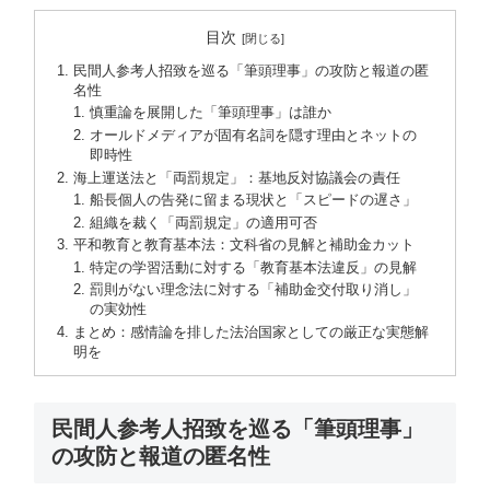
目次
民間人参考人招致を巡る「筆頭理事」の攻防と報道の匿
名性
慎重論を展開した「筆頭理事」は誰か
オールドメディアが固有名詞を隠す理由とネットの
即時性
海上運送法と「両罰規定」：基地反対協議会の責任
船長個人の告発に留まる現状と「スピードの遅さ」
組織を裁く「両罰規定」の適用可否
平和教育と教育基本法：文科省の見解と補助金カット
特定の学習活動に対する「教育基本法違反」の見解
罰則がない理念法に対する「補助金交付取り消し」
の実効性
まとめ：感情論を排した法治国家としての厳正な実態解
明を
民間人参考人招致を巡る「筆頭理事」
の攻防と報道の匿名性