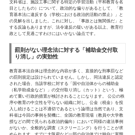
文科省は、施設工事に関する特定の学習活動（平和教育を名
目としたもの）について、政治的な偏りがあるとして、「教
育基本法に違反する（学校における政治的活動の禁止）」と
の見解を出しました。これに対し、「事故とは無関係だ」と
する反論もありますが、法令違反の疑いがある以上、教育行
政として見過ごすわけにはいかない論点です。
罰則がない理念法に対する「補助金交付取
り消し」の実効性
教育基本法自体は理念的な内容が多く、直接的な刑事罰など
の罰則規定は設けられていません。しかし、同法違反と認定
された場合、当該学校に対する「国や自治体からの補助金
（私学助成金など）」の交付取り消し（カット）という、極
めて重い行政的措置が検討されることになります。 公公の秩
序や教育の中立性を守らない組織に対し、公金（税金）を投
入し続けることは不適切であるという論理は当然であり、文
科省は今回の事例を契機に、全国の教育現場（教員や大学教
授などの間で見られる政治的偏向）において同様の違法事例
がないか、全般的な調査（スクリーニング）を行うことが求
められます。すでに大阪府など一部の自治体では独自に実態