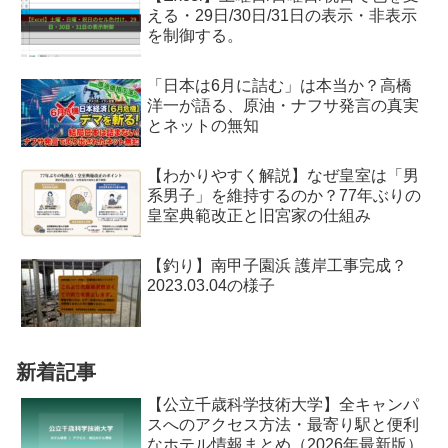
える・29日/30日/31日の表示・非表示
を制御する。
「日本は6月に詰む」は本当か？高橋
洋一が語る、原油・ナフサ発言の真実
とネットの無知
【わかりやすく解説】なぜ皇室は「男
系男子」を維持するのか？77年ぶりの
皇室典範改正と旧宮家の仕組み
【釣り】南甲子園浜 護岸工事完成？
2023.03.04の様子
新着記事
【公立千歳科学技術大学】全キャンパ
スへのアクセス方法・最寄り駅と便利
なホテル情報まとめ（2026年最新版）