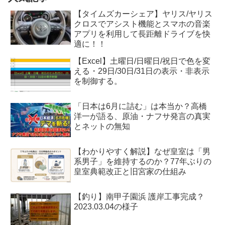
【タイムズカーシェア】ヤリス/ヤリス
クロスでアシスト機能とスマホの音楽
アプリを利用して長距離ドライブを快
適に！！
【Excel】土曜日/日曜日/祝日で色を変
える・29日/30日/31日の表示・非表示
を制御する。
「日本は6月に詰む」は本当か？高橋
洋一が語る、原油・ナフサ発言の真実
とネットの無知
【わかりやすく解説】なぜ皇室は「男
系男子」を維持するのか？77年ぶりの
皇室典範改正と旧宮家の仕組み
【釣り】南甲子園浜 護岸工事完成？
2023.03.04の様子