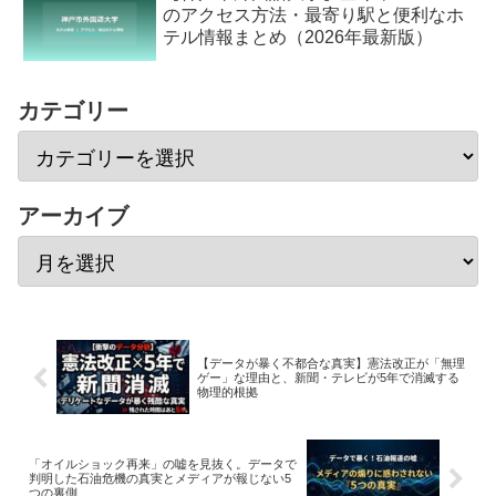
のアクセス方法・最寄り駅と便利なホ
テル情報まとめ（2026年最新版）
カテゴリー
アーカイブ
【データが暴く不都合な真実】憲法改正が「無理
ゲー」な理由と、新聞・テレビが5年で消滅する
物理的根拠
「オイルショック再来」の嘘を見抜く。データで
判明した石油危機の真実とメディアが報じない5
つの裏側