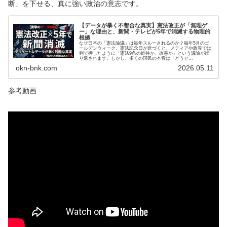
断」を下せる、真に強い政治の意志です。
【データが暴く不都合な真実】憲法改正が「無理ゲ
ー」な理由と、新聞・テレビが5年で消滅する物理的
根拠
なぜ日本の「憲法論議」は毎年スルーされるのか？毎年5月のゴ
ールデンウィーク。憲法記念日が近づくと、メディアや政界では
判で押したように「憲法9条の維持か、改憲か」という議論が繰
り返されます。しかし、多くの国民の本音は「どうせ...
okn-bnk.com
2026.05.11
参考動画