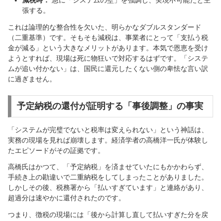
減税時：
急に「システムの壁」を強調し、実現不可能だと主
張する。
これは論理的な整合性を欠いた、明らかなダブルスタンダード
（二重基準）です。そもそも減税は、事業者にとって「支払う税
金が減る」という大きなメリットがあります。本気で恩恵を受け
ようとすれば、現場は死に物狂いで対応するはずです。「システ
ムが追い付かない」は、国民に還元したくない側の卑怯な言い訳
に過ぎません。
予定納税の還付が証明する「事後調整」の事実
「システムが完璧でないと税率は変えられない」という神話は、
実務の現場を見れば崩壊します。経済学者の高橋洋一氏が体験し
たエピソードがその証拠です。
高橋氏はかつて、「予定納税」を済ませていたにもかかわらず、
手続き上の勘違いで二重納税をしてしまったことがありました。
しかしその後、税務署から「払いすぎています」と連絡があり、
超過分は速やかに還付されたのです。
つまり、徴税の現場には「後から計算し直して払いすぎた分を戻