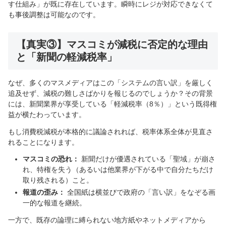
す仕組み」が既に存在しています。瞬時にレジが対応できなくて
も事後調整は可能なのです。
【真実③】マスコミが減税に否定的な理由
と「新聞の軽減税率」
なぜ、多くのマスメディアはこの「システムの言い訳」を厳しく
追及せず、減税の難しさばかりを報じるのでしょうか？その背景
には、新聞業界が享受している「軽減税率（8％）」という既得権
益が横たわっています。
もし消費税減税が本格的に議論されれば、税率体系全体が見直さ
れることになります。
マスコミの恐れ：
新聞だけが優遇されている「聖域」が崩さ
れ、特権を失う（あるいは他業界が下がる中で自分たちだけ
取り残される）こと。
報道の歪み：
全国紙は横並びで政府の「言い訳」をなぞる画
一的な報道を継続。
一方で、既存の論理に縛られない地方紙やネットメディアから