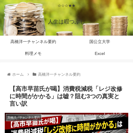
☆☆☆★★
人生は暇つぶし
高橋洋一チャンネル要約
国公立大学
料理メモ
Excel
ホーム
高橋洋一チャンネル要約
【高市早苗氏が喝】消費税減税「レジ改修
に時間がかかる」は嘘？阻む3つの真実と
言い訳
高橋洋一チャンネル要約