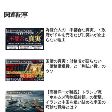
関連記事
為替介入の「不都合な真実」：政
高橋洋一チャンネル要約
府がドルを売るたびに笑いが止ま
らない理由
国債の真実：財務省が語らない
高橋洋一チャンネル要約
「債務償還費」と「利払い費」の
ウソ
【髙橋洋一が解説】トランプ流
高橋洋一チャンネル要約
「ホルムズ海峡逆封鎖」の衝撃。
イランと中国を追い詰める米国の
巧妙な戦略とは？