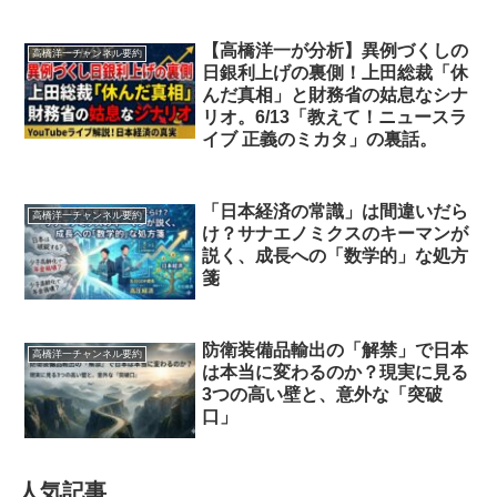
【高橋洋一が分析】異例づくしの
高橋洋一チャンネル要約
日銀利上げの裏側！上田総裁「休
んだ真相」と財務省の姑息なシナ
リオ。6/13「教えて！ニュースラ
イブ 正義のミカタ」の裏話。
「日本経済の常識」は間違いだら
高橋洋一チャンネル要約
け？サナエノミクスのキーマンが
説く、成長への「数学的」な処方
箋
防衛装備品輸出の「解禁」で日本
高橋洋一チャンネル要約
は本当に変わるのか？現実に見る
3つの高い壁と、意外な「突破
口」
人気記事