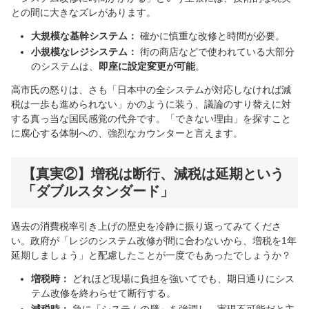
との間に大きなズレがあります。
大規模な基幹システム：
確かに慎重な改修と時間が必要。
小規模なレジシステム：
街の商店などで使われている大部分
のシステムは、
即座に設定変更が可能
。
高市氏の怒りは、さも「日本中の全システムが対応しなければ減
税は一歩も進められない」かのように装う、議論のすり替えに対
する真っ当な国民感覚の代弁です。「できない理由」を探すこと
に腐心する体制への、強烈なカウンターと言えます。
【真実②】増税は断行、減税は延期という
「ダブルスタンダード」
過去の消費税率引き上げの歴史を冷静に振り返ってみてくださ
い。政府が「レジのシステム改修が間に合わないから、増税を1年
延期しましょう」と配慮したことが一度でもあったでしょうか？
増税時：
どれほど現場に負担を強いてでも、期日通りにシス
テム改修を終わらせて断行する。