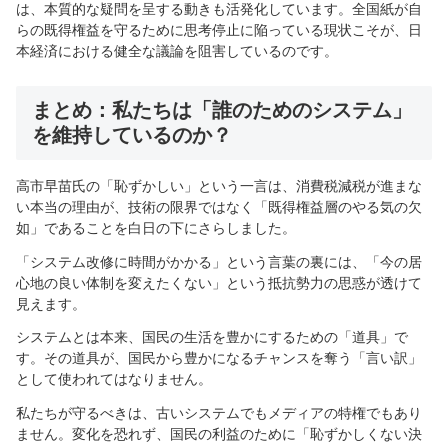
は、本質的な疑問を呈する動きも活発化しています。全国紙が自
らの既得権益を守るために思考停止に陥っている現状こそが、日
本経済における健全な議論を阻害しているのです。
まとめ：私たちは「誰のためのシステム」
を維持しているのか？
高市早苗氏の「恥ずかしい」という一言は、消費税減税が進まな
い本当の理由が、技術の限界ではなく「既得権益層のやる気の欠
如」であることを白日の下にさらしました。
「システム改修に時間がかかる」という言葉の裏には、「今の居
心地の良い体制を変えたくない」という抵抗勢力の思惑が透けて
見えます。
システムとは本来、国民の生活を豊かにするための「道具」で
す。その道具が、国民から豊かになるチャンスを奪う「言い訳」
として使われてはなりません。
私たちが守るべきは、古いシステムでもメディアの特権でもあり
ません。変化を恐れず、国民の利益のために「恥ずかしくない決