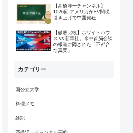
【高橋洋一チャンネル】
1026回 アメリカがEV関税
引き上げで中国発狂
【徹底比較】ホワイトハウ
ス vs 新華社。米中首脳会談
の報道に隠された「不都合
な真実」
カテゴリー
国公立大学
料理メモ
雑記
高橋洋一チャンネル要約