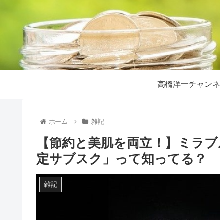
高橋洋一チャンネ
ホーム
雑記
【節約と美肌を両立！】ミラブル
定サブスク」って知ってる？
雑記