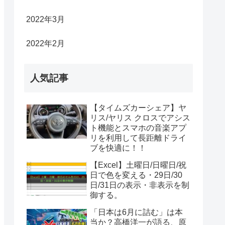
2022年3月
2022年2月
人気記事
【タイムズカーシェア】ヤ
リス/ヤリス クロスでアシス
ト機能とスマホの音楽アプ
リを利用して長距離ドライ
ブを快適に！！
【Excel】土曜日/日曜日/祝
日で色を変える・29日/30
日/31日の表示・非表示を制
御する。
「日本は6月に詰む」は本
当か？高橋洋一が語る、原